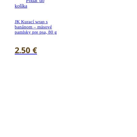
Pridať do
košíka
JK Kurací wrap s
banánom – mäsové
pamlsky pre psa, 80 g
2.50
€