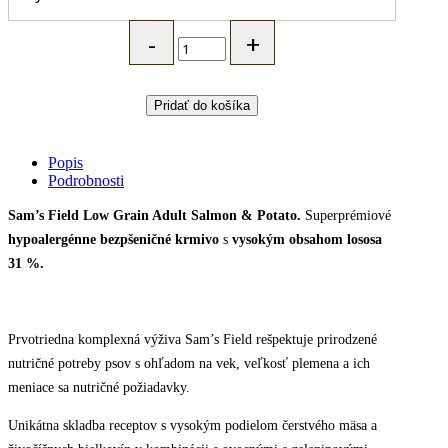
Hypoalergénne
granule
pre
dospelé
psy,
Pridať do košíka
bez
pšenice,
lososové
Popis
-
Podrobnosti
Sam's
Field
Sam’s Field Low Grain Adult Salmon & Potato.
Superprémiové
quantity
hypoalergénne bezpšeničné krmivo
s
vysokým obsahom lososa
31 %.
Prvotriedna komplexná výživa Sam’s Field rešpektuje prirodzené
nutričné potreby psov s ohľadom na vek, veľkosť plemena a ich
meniace sa nutričné požiadavky.
Unikátna skladba receptov s vysokým podielom čerstvého mäsa a