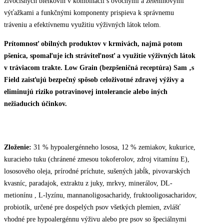
živočíšnych bielkovín v kombinácii s ovocnými a zeleninovými
výťažkami a funkčnými komponenty prispieva k správnemu
tráveniu a efektívnemu využitiu výživných látok telom.
Prítomnosť obilných produktov v krmivách, najmä potom
pšenica, spomaľuje ich stráviteľnosť a využitie výživných látok
v tráviacom trakte. Low Grain (bezpšeničná receptúra) Sam ‚s
Field zaisťujú bezpečný spôsob celoživotné zdravej výživy a
eliminujú riziko potravinovej intolerancie alebo iných
nežiaducich účinkov.
Zloženie:
31 % hypoalergénneho lososa, 12 % zemiakov, kukurice,
kuracieho tuku (chránené zmesou tokoferolov, zdroj vitamínu E),
lososového oleja, prírodné príchute, sušených jabĺk, pivovarských
kvasníc, paradajok, extraktu z juky, mrkvy, minerálov, DL-
metionínu , L-lyzínu, mannanoligosacharidy, fruktooligosacharidov,
probiotík, určené pre dospelých psov všetkých plemien, zvlášť
vhodné pre hypoalergénnu výživu alebo pre psov so špeciálnymi