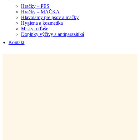
Hračky – PES
Hračky – MAČKA
Hlavolamy pre psov a mačky
Hygiena a kozmetika
Misky a fľaše
Doplnky výživy a antiparazitiká
Kontakt