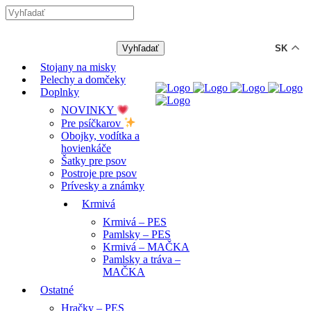
-12% ZĽAVA s kódom "LETO12"
SK
Stojany na misky
Pelechy a domčeky
Doplnky
NOVINKY
Pre psíčkarov
Obojky, vodítka a
hovienkáče
Šatky pre psov
Postroje pre psov
Prívesky a známky
Krmivá
Krmivá – PES
Pamlsky – PES
Krmivá – MAČKA
Pamlsky a tráva –
MAČKA
Ostatné
Hračky – PES