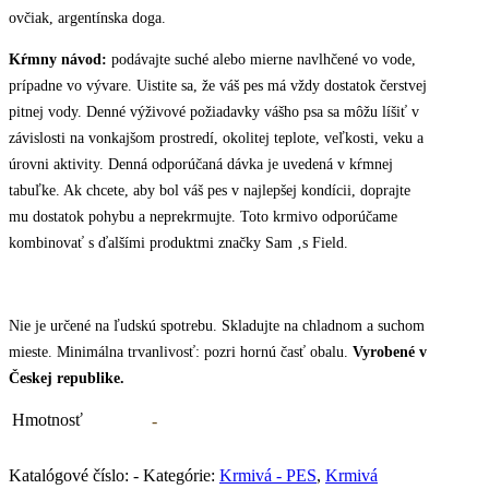
ovčiak, argentínska doga.
Kŕmny návod:
podávajte suché alebo mierne navlhčené vo vode,
prípadne vo vývare. Uistite sa, že váš pes má vždy dostatok čerstvej
pitnej vody. Denné výživové požiadavky vášho psa sa môžu líšiť v
závislosti na vonkajšom prostredí, okolitej teplote, veľkosti, veku a
úrovni aktivity. Denná odporúčaná dávka je uvedená v kŕmnej
tabuľke. Ak chcete, aby bol váš pes v najlepšej kondícii, doprajte
mu dostatok pohybu a neprekrmujte. Toto krmivo odporúčame
kombinovať s ďalšími produktmi značky Sam ‚s Field.
Nie je určené na ľudskú spotrebu. Skladujte na chladnom a suchom
mieste. Minimálna trvanlivosť: pozri hornú časť obalu.
Vyrobené v
Českej republike.
Hmotnosť
-
Katalógové číslo:
-
Kategórie:
Krmivá - PES
,
Krmivá