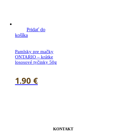
Pridať do
košíka
Pamlsky pre mačky
ONTARIO – krátke
lososové tyčinky 50g
1.90
€
KONTAKT