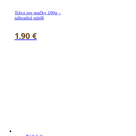
Tráva pre mačky 100g –
náhradná náplň
1.90
€