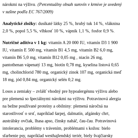
nárokmi na výživu.
(Percentuálny obsah surovín v krmive je uvedený
v sušine podľa EC 767/2009)
Analytické zložky:
dusíkaté látky 25 %, hrubý tuk 14 %, vláknina
2,0 %, popol 5,5 %, vlhkosť 10 %, vápnik 1,1 %, fosfor 0,9 %.
Nutričné ​​aditíva v 1 kg:
vitamín A 20 000 IU, vitamín D3 1 900
IU, vitamín E 500 mg, vitamín B1 4,5 mg, vitamín B2 6,0 mg,
vitamín B6 5,0 mg, vitamín B12 0,05 mg , niacín 26 mg,
pantothenan vápenatý 13 mg, biotín 0,78 mg, kyselina listová 0,65
mg, cholinchlorid 780 mg, organický zinok 107 mg, organická meď
18 mg, jód 0,84 mg, organický selén 0,2 mg.
Losos a zemiaky – zvlášť vhodný pre hypoalergénnu výživu alebo
pre plemená so špeciálnymi nárokmi na výživu. Potravinová alergia
na bežne používané proteíny a obilniny: plemená náročná na
starostlivosť o srsť, napríklad šarpej, dalmatín, afgánsky chrt,
austrálsky ovčiak, lhasa apso, čínsky naháč, čau-čau. Potravinová
intolerancia, problémy s trávením, problémami s kožou: bielo
sfarbenie psy, napríklad westhajlendský teriér, biely švajčiarsky