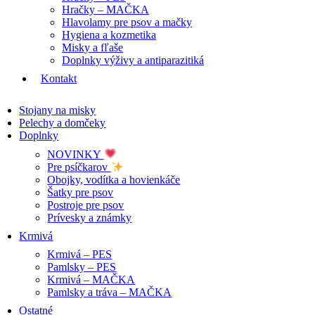
Hračky – MAČKA
Hlavolamy pre psov a mačky
Hygiena a kozmetika
Misky a fľaše
Doplnky výživy a antiparazitiká
Kontakt
Stojany na misky
Pelechy a domčeky
Doplnky
NOVINKY
Pre psíčkarov
Obojky, vodítka a hovienkáče
Šatky pre psov
Postroje pre psov
Prívesky a známky
Krmivá
Krmivá – PES
Pamlsky – PES
Krmivá – MAČKA
Pamlsky a tráva – MAČKA
Ostatné