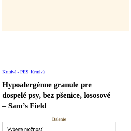
Krmivá - PES
,
Krmivá
Hypoalergénne granule pre
dospelé psy, bez pšenice, lososové
– Sam’s Field
Balenie