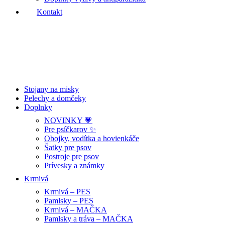
Kontakt
Stojany na misky
Pelechy a domčeky
Doplnky
NOVINKY 💗
Pre psíčkarov ✨
Obojky, vodítka a hovienkáče
Šatky pre psov
Postroje pre psov
Prívesky a známky
Krmivá
Krmivá – PES
Pamlsky – PES
Krmivá – MAČKA
Pamlsky a tráva – MAČKA