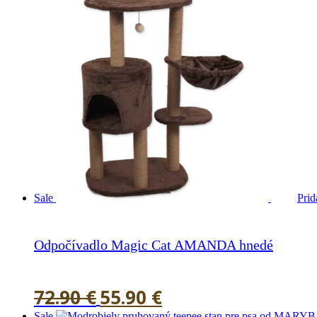
Sale
Prid
Odpočívadlo Magic Cat AMANDA hnedé
72.90
€
55.90
€
Original
Current
Sale