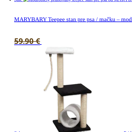
price
price
was:
is:
72.90 €.
55.90 €.
MARYBARY Teepee stan pre psa / mačku – modr
59.90
€
51.90
€