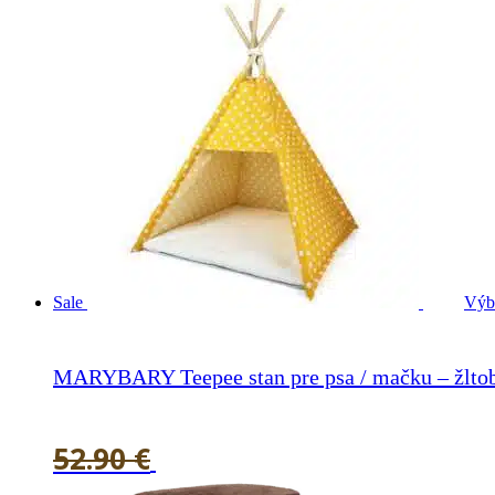
Sale
Výb
MARYBARY Teepee stan pre psa / mačku – žltob
52.90
€
38.90
€