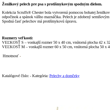
Ženilkový pelech pre psa s protišmykovým spodným dielom.
Kolekcia Scruffs® Chester bola vytvorená pomocou bohatej ženilkovej 
odpočinok a spánok vášho maznáčika. Pelech je zdobený semišovým l
Spodná časť pelechov má protišmykovú úpravu.
Rozmery veľkostí:
VEĽKOSŤ S – vonkajší rozmer 50 x 40 cm, vnútorná plocha 42 x 3
VEĽKOSŤ M – vonkajší rozmer 60 x 50 cm, vnútorná plocha 50 x 
Hmotnosť
-
Katalógové číslo:
-
Kategória:
Pelechy a domčeky