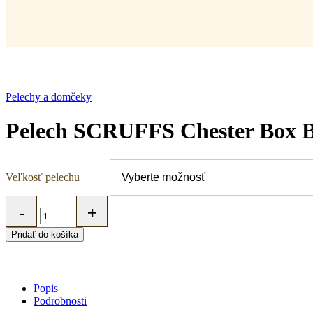
Pelechy a domčeky
Pelech SCRUFFS Chester Box B
Veľkosť pelechu
Pelech
SCRUFFS
Chester
Pridať do košíka
Box
Bed
šedý
quantity
Popis
Podrobnosti