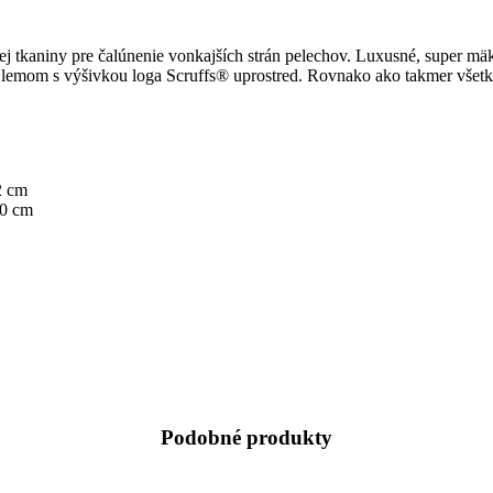
tkaniny pre čalúnenie vonkajších strán pelechov. Luxusné, super mäkké
emom s výšivkou loga Scruffs® uprostred. Rovnako ako takmer všetky 
2 cm
40 cm
Podobné produkty