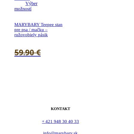
Výber
možností
MARYBARY Teepee stan
pre psa / mačku –
ružovobiely pásik
59.90
€
51.90
€
KONTAKT
+ 421 948 30 40 33
info@marybary.sk