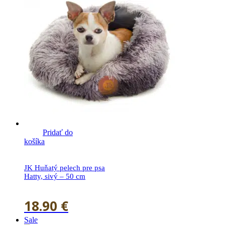
Pridať do
košíka
JK Huňatý pelech pre psa
Hatty, sivý – 50 cm
18.90
€
Sale