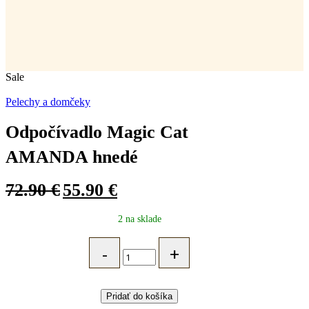
Sale
Pelechy a domčeky
Odpočívadlo Magic Cat
AMANDA hnedé
72.90
€
55.90
€
Original
Current
price
price
2 na sklade
was:
is:
72.90 €.
55.90 €.
Odpočívadlo
Magic
Cat
AMANDA
hnedé
Pridať do košíka
quantity