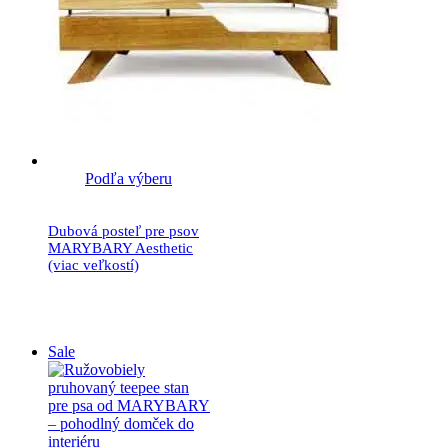
Podľa výberu
Dubová posteľ pre psov
MARYBARY Aesthetic
(viac veľkostí)
99.90
€
Sale