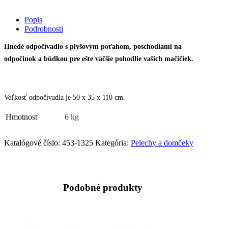
Popis
Podrobnosti
Hnedé odpočívadlo s plyšovým poťahom, poschodiami na
odpočinok a búdkou pre ešte väčšie pohodlie vašich mačičiek.
Veľkosť odpočívadla je 50 x 35 x 110 cm.
Hmotnosť
6 kg
Katalógové číslo:
453-1325
Kategória:
Pelechy a domčeky
Podobné produkty