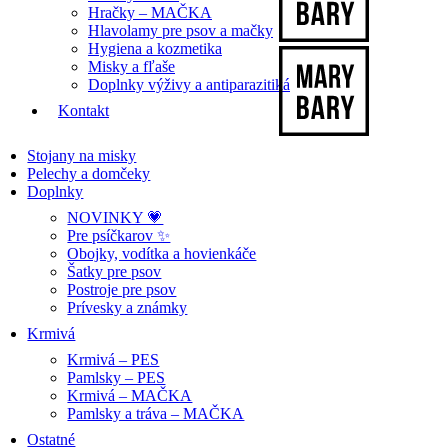
Hračky – MAČKA
Hlavolamy pre psov a mačky
Hygiena a kozmetika
Misky a fľaše
Doplnky výživy a antiparazitiká
Kontakt
Stojany na misky
Pelechy a domčeky
Doplnky
NOVINKY 💗
Pre psíčkarov ✨
Obojky, vodítka a hovienkáče
Šatky pre psov
Postroje pre psov
Prívesky a známky
Krmivá
Krmivá – PES
Pamlsky – PES
Krmivá – MAČKA
Pamlsky a tráva – MAČKA
Ostatné