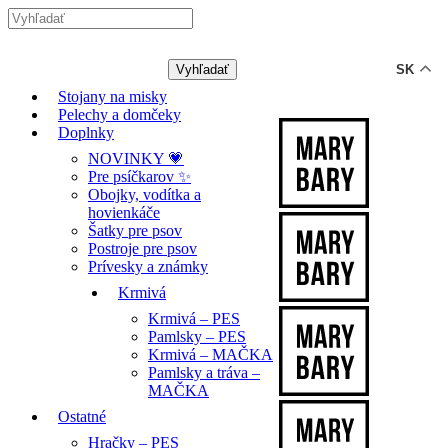
-12% ZĽAVA s kódom "LETO12" ☀️
🐾🐶
SK
Stojany na misky
Pelechy a domčeky
Doplnky
NOVINKY 💗
Pre psíčkarov ✨
Obojky, vodítka a
hovienkáče
Šatky pre psov
Postroje pre psov
Prívesky a známky
Krmivá
Krmivá – PES
Pamlsky – PES
Krmivá – MAČKA
Pamlsky a tráva –
MAČKA
Ostatné
Hračky – PES