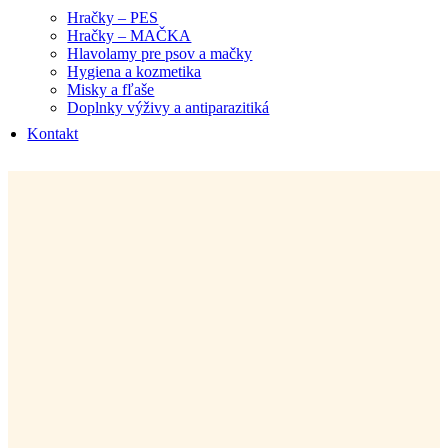
Hračky – PES
Hračky – MAČKA
Hlavolamy pre psov a mačky
Hygiena a kozmetika
Misky a fľaše
Doplnky výživy a antiparazitiká
Kontakt