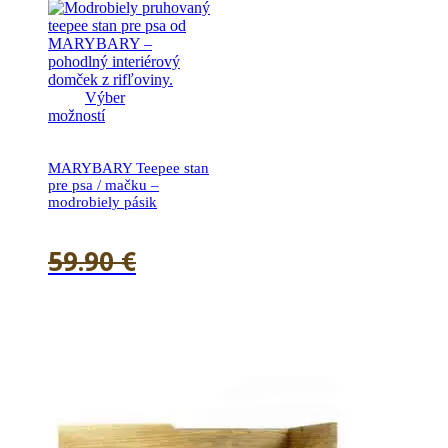
Výber
možností
MARYBARY Teepee stan
pre psa / mačku –
modrobiely pásik
59.90
€
51.90
€