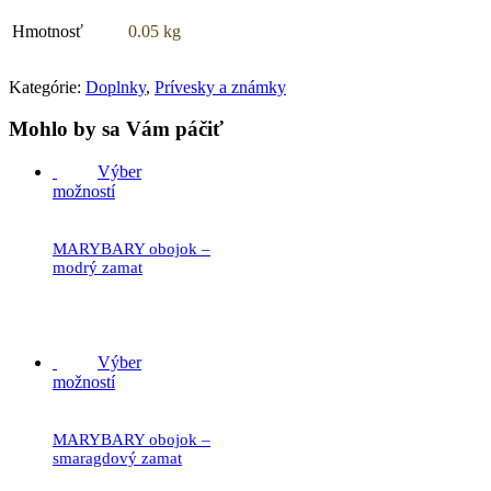
Hmotnosť
0.05 kg
Kategórie:
Doplnky
,
Prívesky a známky
Mohlo by sa Vám páčiť
Výber
možností
MARYBARY obojok –
modrý zamat
19.90
€
Výber
možností
MARYBARY obojok –
smaragdový zamat