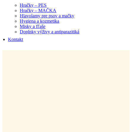
Hračky – PES
Hračky – MAČKA
Hlavolamy pre psov a mačky
Hygiena a kozmetika
Misky a fľaše
Doplnky výživy a antiparazitiká
Kontakt