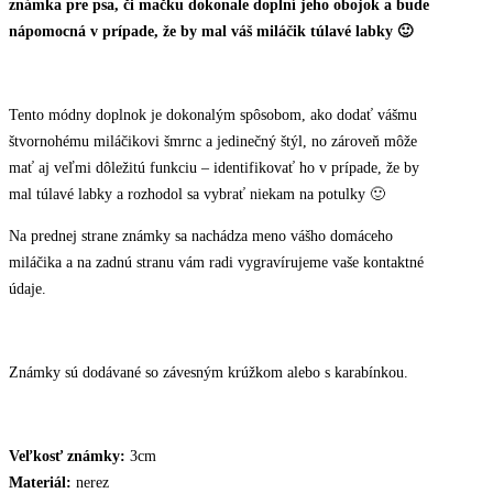
známka pre psa, či mačku dokonale doplní jeho obojok a bude
nápomocná v prípade, že by mal váš miláčik túlavé labky 🙂
Tento módny doplnok je dokonalým spôsobom, ako dodať vášmu
štvornohému miláčikovi šmrnc a jedinečný štýl, no zároveň môže
mať aj veľmi dôležitú funkciu – identifikovať ho v prípade, že by
mal túlavé labky a rozhodol sa vybrať niekam na potulky 🙂
Na prednej strane známky sa nachádza meno vášho domáceho
miláčika a na zadnú stranu vám radi vygravírujeme vaše kontaktné
údaje.
Známky sú dodávané so závesným krúžkom alebo s karabínkou.
Veľkosť známky:
3cm
Materiál:
nerez