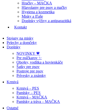
Hračky – MAČKA
Hlavolamy pre psov a mačky
Hygiena a kozmetika
Misky a fľaše
Doplnky výživy a antiparazitiká
Kontakt
Stojany na misky
Pelechy a domčeky
Doplnky
NOVINKY 💗
Pre psíčkarov ✨
Obojky, vodítka a hovienkáče
Šatky pre psov
Postroje pre psov
Prívesky a známky
Krmivá
Krmivá – PES
Pamlsky – PES
Krmivá – MAČKA
Pamlsky a tráva – MAČKA
Ostatné