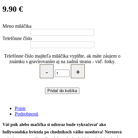
9.90
€
Meno miláčika
Telefónne číslo
Telefónne číslo majiteľa miláčika vyplňte, ak máte záujem o
známku s gravírovaním aj na zadnú stranu - viď. fotky.
Nerezová
známka
pre
psa
alebo
Pridať do košíka
mačku
s
menom
Popis
-
Podrobnosti
KORUNA
quantity
Váš psík alebo mačička si odteraz bude vykračovať ako
hollywoodska hviezda po chodníkoch vášho susedstva! Nerezová