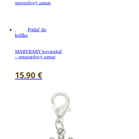
staroružový zamat
21.90
€
Pridať do
košíka
MARYBARY hovienkáč
– smaragdový zamat
15.90
€