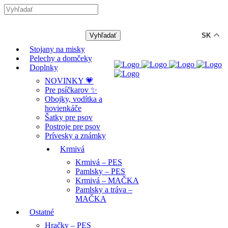
-12% ZĽAVA s kódom "LETO12" ☀️
🐾🐶
SK
Stojany na misky
Pelechy a domčeky
Doplnky
NOVINKY 💗
Pre psíčkarov ✨
Obojky, vodítka a
hovienkáče
Šatky pre psov
Postroje pre psov
Prívesky a známky
Krmivá
Krmivá – PES
Pamlsky – PES
Krmivá – MAČKA
Pamlsky a tráva –
MAČKA
Ostatné
Hračky – PES