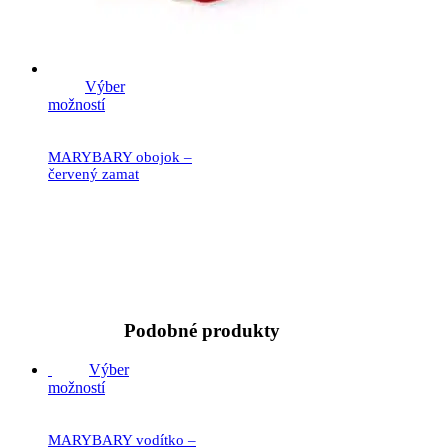
Výber
možností
MARYBARY obojok –
červený zamat
19.90
€
Podobné produkty
Výber
možností
MARYBARY vodítko –