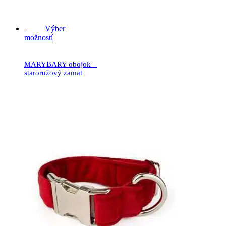
19.90
€
Výber
možností
MARYBARY obojok –
staroružový zamat
19.90
€