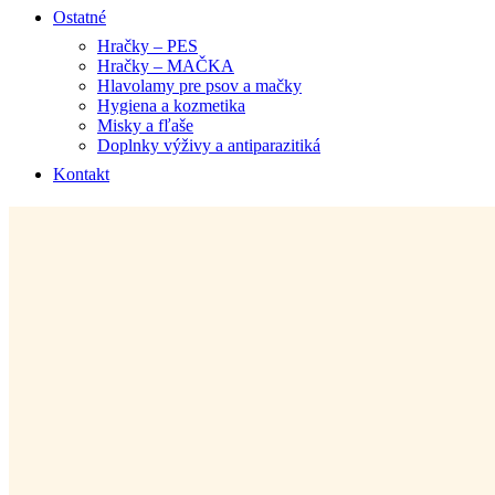
Ostatné
Hračky – PES
Hračky – MAČKA
Hlavolamy pre psov a mačky
Hygiena a kozmetika
Misky a fľaše
Doplnky výživy a antiparazitiká
Kontakt