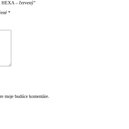
sa HEXA – červený”
čené
*
pre moje budúce komentáre.