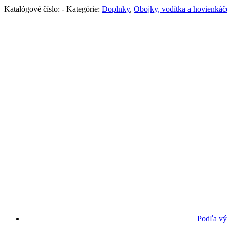
Katalógové číslo:
-
Kategórie:
Doplnky
,
Obojky, vodítka a hovienkáč
Podľa vý