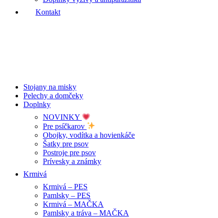
Kontakt
Stojany na misky
Pelechy a domčeky
Doplnky
NOVINKY
Pre psíčkarov
Obojky, vodítka a hovienkáče
Šatky pre psov
Postroje pre psov
Prívesky a známky
Krmivá
Krmivá – PES
Pamlsky – PES
Krmivá – MAČKA
Pamlsky a tráva – MAČKA