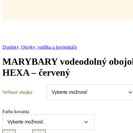
Doplnky
,
Obojky, vodítka a hovienkáče
MARYBARY vodeodolný obojok
HEXA – červený
Veľkosť obojku
Farba kovania
MARYBARY