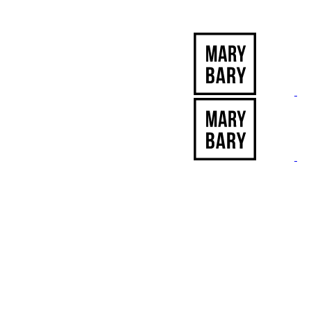
-12% ZĽAVA s kódom "LETO12"