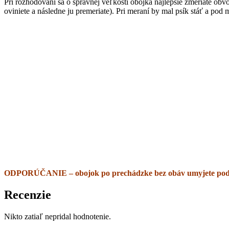
Pri rozhodovaní sa o správnej veľkosti obojka najlepšie zmeriate obv
oviniete a následne ju premeriate). Pri meraní by mal psík stáť a po
ODPORÚČANIE – obojok po prechádzke bez obáv umyjete pod vod
Recenzie
Nikto zatiaľ nepridal hodnotenie.