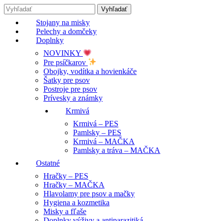
Stojany na misky
Pelechy a domčeky
Doplnky
NOVINKY
Pre psíčkarov
Obojky, vodítka a hovienkáče
Šatky pre psov
Postroje pre psov
Prívesky a známky
Krmivá
Krmivá – PES
Pamlsky – PES
Krmivá – MAČKA
Pamlsky a tráva – MAČKA
Ostatné
Hračky – PES
Hračky – MAČKA
Hlavolamy pre psov a mačky
Hygiena a kozmetika
Misky a fľaše
Doplnky výživy a antiparazitiká