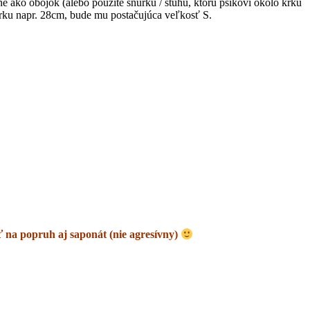
e ako obojok (alebo použite šnúrku / stuhu, ktorú psíkovi okolo krku
 krku napr. 28cm, bude mu postačujúca veľkosť S.
na popruh aj saponát (nie agresívny)