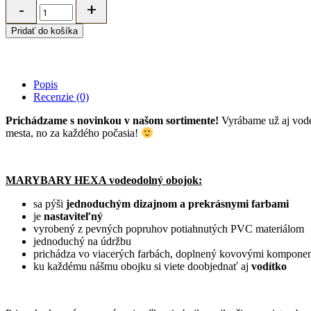
vodeodolný
obojok
Pridať do košíka
pre
psa
HEXA
-
Popis
červený
Recenzie (0)
quantity
Prichádzame s novinkou v našom sortimente!
Vyrábame už aj vodeo
mesta, no za každého počasia!
MARYBARY HEXA vodeodolný obojok:
sa pýši
jednoduchým dizajnom a prekrásnymi farbami
je
nastaviteľný
vyrobený z pevných popruhov potiahnutých PVC materiálom
jednoduchý na údržbu
prichádza vo viacerých farbách, doplnený kovovými kompone
ku každému nášmu obojku si viete doobjednať aj
vodítko