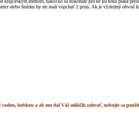
od krajčírskym metrom, nakoľko sa dokonale priľne ku krku psíka presn
d meter alebo šnúrku by ste mali vopchať 2 prsty. Ak je výsledný obvod
ou, hubkou a ak mu dal Váš miláčik zabrať, nebojte sa použiť 