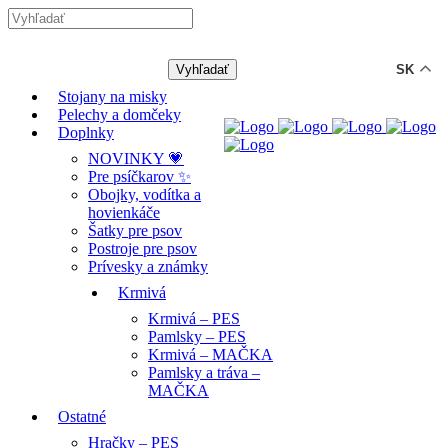
-12% ZĽAVA s kódom "LETO12" ☀️
🐾🐶
SK
Stojany na misky
Pelechy a domčeky
Doplnky
NOVINKY 💗
Pre psíčkarov ✨
Obojky, vodítka a
hovienkáče
Šatky pre psov
Postroje pre psov
Prívesky a známky
Krmivá
Krmivá – PES
Pamlsky – PES
Krmivá – MAČKA
Pamlsky a tráva –
MAČKA
Ostatné
Hračky – PES