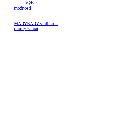
Výber
možností
MARYBARY vodítko –
modrý zamat
21.90
€