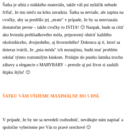
Šatka je ušitá z mäkkého materiálu, takže váš psí miláčik nebude
frflať, že mu niečo na krku zavadzia. Šatka sa neviaže, ale zapína na
cvočky, aby sa predišlo jej „strate“ v prípade, že by sa neuviazala
dostatočne pevne – takže cvočky to ISTIA! 🙂 Naopak, bude sa cítiť
ako hviezda prehliadkového móla, pripravený ohúriť každého
okoloidúceho, dvojnohého, aj štvornohého! Dokonca aj tí, ktorí sa
doteraz tvárili, že „psia móda“ ich nezaujíma, budú mať problém
odolať týmto roztomilým kúskom. Pridajte do psieho šatníka trochu
zábavy a elegancie s MARYBARY – pretože aj psí život si zaslúži
štipku štýlu! 🙂
ŠATKU VÁM UŠIJEME MAXIMÁLNE DO 5 DNÍ.
V prípade, že by ste sa nevedeli rozhodnúť, neváhajte nám napísať a
spoločne vyberieme pre Vás to pravé orechové 🙂