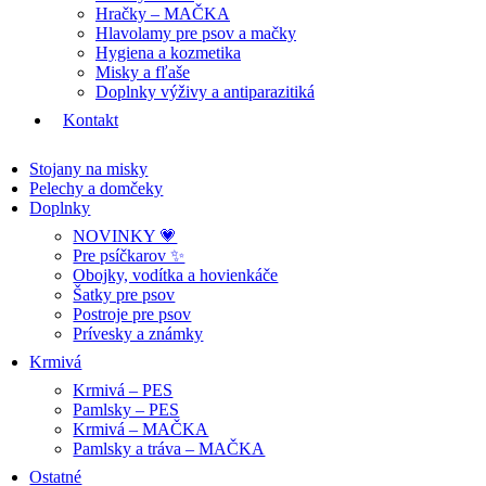
Hračky – MAČKA
Hlavolamy pre psov a mačky
Hygiena a kozmetika
Misky a fľaše
Doplnky výživy a antiparazitiká
Kontakt
Stojany na misky
Pelechy a domčeky
Doplnky
NOVINKY 💗
Pre psíčkarov ✨
Obojky, vodítka a hovienkáče
Šatky pre psov
Postroje pre psov
Prívesky a známky
Krmivá
Krmivá – PES
Pamlsky – PES
Krmivá – MAČKA
Pamlsky a tráva – MAČKA
Ostatné