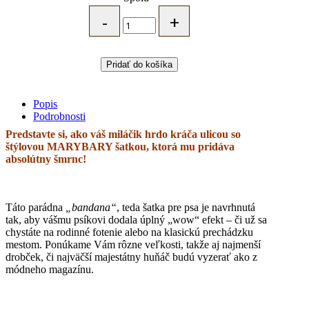
MARYBARY
Štýlová
šatka
pre
psa
Pridať do košíka
-
mint
menčester
Popis
quantity
Podrobnosti
Predstavte si, ako váš miláčik hrdo kráča ulicou so
štýlovou MARYBARY šatkou, ktorá mu pridáva
absolútny šmrnc!
Táto parádna
„bandana“
, teda šatka pre psa je navrhnutá
tak, aby vášmu psíkovi dodala úplný „wow“ efekt – či už sa
chystáte na rodinné fotenie alebo na klasickú prechádzku
mestom. Ponúkame Vám rôzne veľkosti, takže aj najmenší
drobček, či najväčší majestátny huňáč budú vyzerať ako z
módneho magazínu.