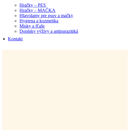
Hračky – PES
Hračky – MAČKA
Hlavolamy pre psov a mačky
Hygiena a kozmetika
Misky a fľaše
Doplnky výživy a antiparazitiká
Kontakt