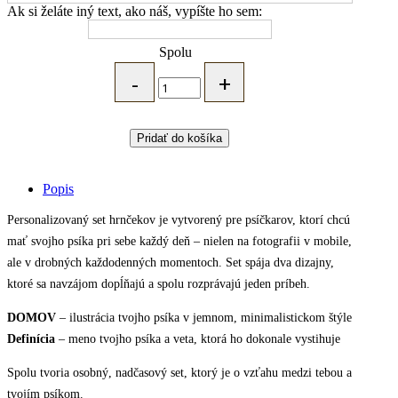
Ak si želáte iný text, ako náš, vypíšte ho sem:
Spolu
MARYBARY
Personalizovaný
set
hrnčekov
s
Pridať do košíka
tvojím
psíkom
–
Popis
DOMOV
&
Personalizovaný set hrnčekov je vytvorený pre psíčkarov, ktorí chcú
Definícia
mať svojho psíka pri sebe každý deň – nielen na fotografii v mobile,
quantity
ale v drobných každodenných momentoch. Set spája dva dizajny,
ktoré sa navzájom dopĺňajú a spolu rozprávajú jeden príbeh.
DOMOV
– ilustrácia tvojho psíka v jemnom, minimalistickom štýle
Definícia
– meno tvojho psíka a veta, ktorá ho dokonale vystihuje
Spolu tvoria osobný, nadčasový set, ktorý je o vzťahu medzi tebou a
tvojím psíkom.