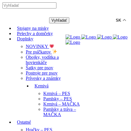
-12% ZĽAVA s kódom "LETO12"
SK
Stojany na misky
Pelechy a domčeky
Doplnky
NOVINKY
Pre psíčkarov
Obojky, vodítka a
hovienkáče
Šatky pre psov
Postroje pre psov
Prívesky a známky
Krmivá
Krmivá – PES
Pamlsky – PES
Krmivá – MAČKA
Pamlsky a tráva –
MAČKA
Ostatné
Hračky – PES