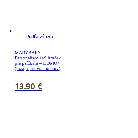
Podľa výberu
MARYBARY
Personalizovaný hrnček
pre psíčkara – DOMOV
(dizajn pre viac psíkov)
13.90
€