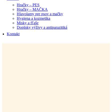
Hračky – PES
Hračky – MAČKA
Hlavolamy pre psov a mačky
Hygiena a kozmetika
Misky a fľaše
Doplnky výživy a antiparazitiká
Kontakt