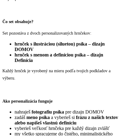
Čo set obsahuje?
Set pozostáva z dvoch personalizovaných hrnčekov:
hrnček s ilustráciou (siluetou) psíka – dizajn
DOMOV
hrnček s menom a definíciou psíka – dizajn
Definícia
Každý hrnček je vyrobený na mieru podľa tvojich podkladov a
výberu.
Ako personalizácia funguje
nahraješ
fotografiu psíka
pre dizajn DOMOV
zadáš
meno psíka
a vyberieš si
frázu z našich textov
alebo napíšeš vlastnú definíciu
vyberieš veľkosť hrnčeka pre každý dizajn zvlášť
my všetko spracujeme do čistého, minimalistického