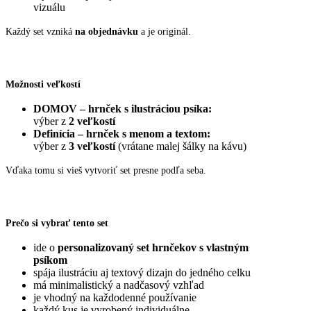
vizuálu
Každý set vzniká
na objednávku
a je originál.
Možnosti veľkostí
DOMOV – hrnček s ilustráciou psíka:
výber z
2 veľkostí
Definícia – hrnček s menom a textom:
výber z
3 veľkostí
(vrátane malej šálky na kávu)
Vďaka tomu si vieš vytvoriť set presne podľa seba.
Prečo si vybrať tento set
ide o
personalizovaný set hrnčekov s vlastným
psíkom
spája ilustráciu aj textový dizajn do jedného celku
má minimalistický a nadčasový vzhľad
je vhodný na každodenné používanie
každý kus je vyrobený individuálne