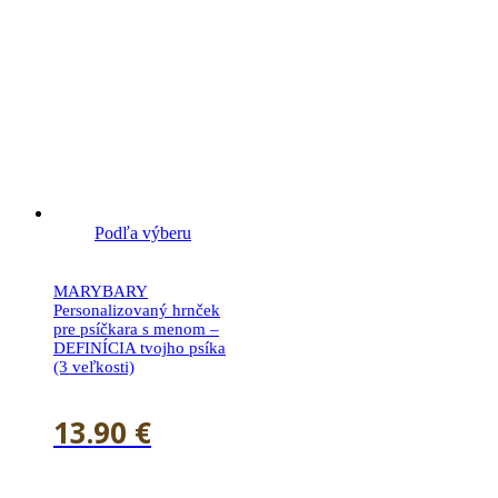
Podľa výberu
MARYBARY
Personalizovaný hrnček
pre psíčkara s menom –
DEFINÍCIA tvojho psíka
(3 veľkosti)
13.90
€