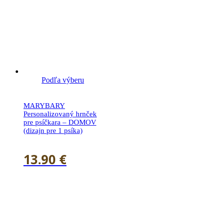
Podľa výberu
MARYBARY
Personalizovaný hrnček
pre psíčkara – DOMOV
(dizajn pre 1 psíka)
13.90
€