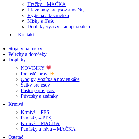
Hračky – MAČKA
Hlavolamy pre psov a mačky
Hygiena a kozmetika
Misky a fľaše
Doplnky výživy a antiparazitiká
Kontakt
Stojany na misky
Pelechy a domčeky
Doplnky
NOVINKY
Pre psíčkarov
Obojky, vodítka a hovienkáče
Šatky pre psov
Postroje pre psov
Prívesky a známky
Krmivá
Krmivá – PES
Pamlsky – PES
Krmivá – MAČKA
Pamlsky a tráva – MAČKA
Ostatné