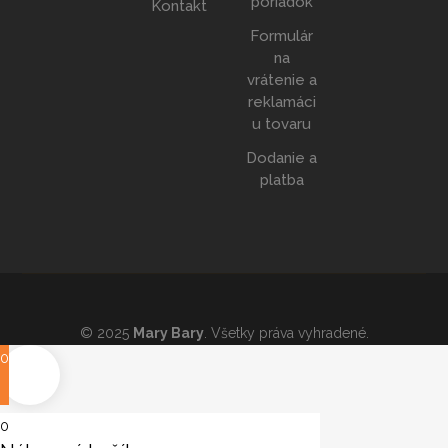
poriadok
Kontakt
Formulár
na
vrátenie a
reklamáci
u tovaru
Dodanie a
platba
© 2025
Mary Bary
. Všetky práva vyhradené.
0
0