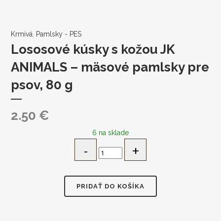
Krmivá
,
Pamlsky - PES
Lososové kúsky s kožou JK
ANIMALS – mäsové pamlsky pre
psov, 80 g
2.50
€
6 na sklade
Lososové
kúsky
s
kožou
PRIDAŤ DO KOŠÍKA
JK
ANIMALS