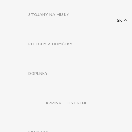
Products
-12% ZĽAVA s kódom "LETO12" ☀️
🐾🐶
search
STOJANY NA MISKY
SK
PELECHY A DOMČEKY
DOPLNKY
KRMIVÁ
OSTATNÉ