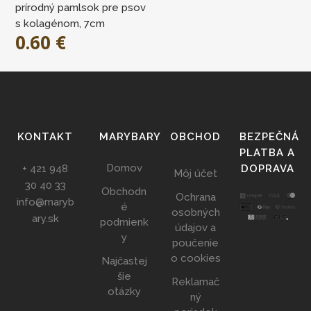
prírodný pamlsok pre psov
s kolagénom, 7cm
0.60
€
KONTAKT
MARYBARY
OBCHOD
BEZPEČNÁ
PLATBA A
Domov
+ 421 948
DOPRAVA
Môj účet
30 40 33
Obchodn
Ochrana
info@maryb
é
osobných
ary.sk
podmienk
údajov a
y
poučenie
o cookies
Najčastej
šie
Reklamač
otázky
ný