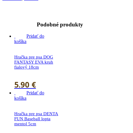
Podobné produkty
Pridať do
košíka
Hračka pre psa DOG
FANTASY EVA kruh
fialový 18cm
5.90
€
Pridať do
košíka
Hračka pre psa DENTA
FUN Baseball lopta
mentol 5cm