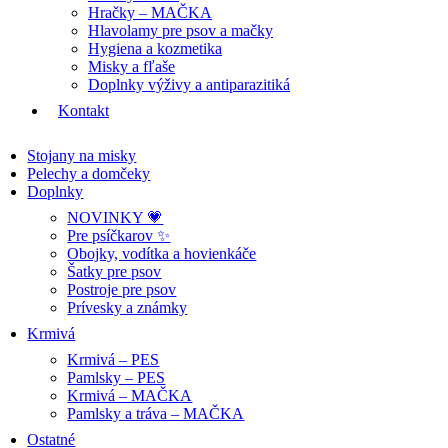
Hračky – MAČKA
Hlavolamy pre psov a mačky
Hygiena a kozmetika
Misky a fľaše
Doplnky výživy a antiparazitiká
Kontakt
Stojany na misky
Pelechy a domčeky
Doplnky
NOVINKY 💗
Pre psíčkarov ✨
Obojky, vodítka a hovienkáče
Šatky pre psov
Postroje pre psov
Prívesky a známky
Krmivá
Krmivá – PES
Pamlsky – PES
Krmivá – MAČKA
Pamlsky a tráva – MAČKA
Ostatné