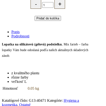
TRIXIE
na
silikátovú
podstielku
Pridať do košíka
quantity
Popis
Podrobnosti
Lopatka na silikátovú (gélovú) podstielku.
Mix farieb – farba
lopatky Vám bude odoslaná podľa našich aktuálnych skladových
zásob.
z kvalitného plastu
rôzne farby
veľkosť L
Hmotnosť
0.05 kg
Katalógové číslo:
G13-40471
Kategórie:
Hygiena a
kozmetika
,
Ostatné