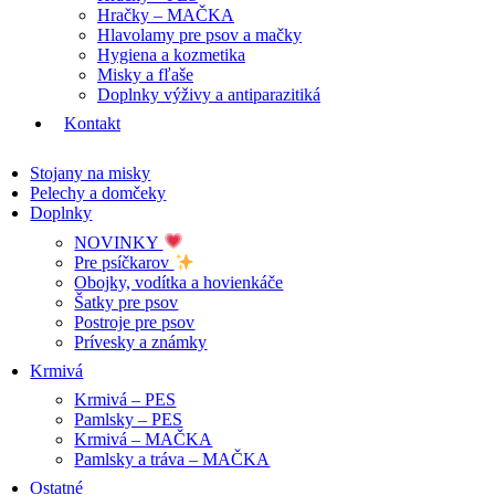
Hračky – MAČKA
Hlavolamy pre psov a mačky
Hygiena a kozmetika
Misky a fľaše
Doplnky výživy a antiparazitiká
Kontakt
Stojany na misky
Pelechy a domčeky
Doplnky
NOVINKY
Pre psíčkarov
Obojky, vodítka a hovienkáče
Šatky pre psov
Postroje pre psov
Prívesky a známky
Krmivá
Krmivá – PES
Pamlsky – PES
Krmivá – MAČKA
Pamlsky a tráva – MAČKA
Ostatné