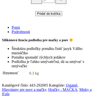
pre
psov
a
Pridať do košíka
mačky
EP
Lick&Snack
Popis
ryba
Podrobnosti
28
x
Silikónová lízacia podložka pre mačky a psov
11,5cm
–
Štruktúra podložky pomáha čistiť jazyk Vášho
fialová
maznáčika
quantity
Pomáha spomaliť rýchlych jedákov
Podložka je ľahko umývateľná, dá sa umývať v
umývačke
Hmotnosť
0.3 kg
Katalógové číslo:
443-292005
Kategórie:
Ostatné
,
Hlavolamy pre psov a mačky
,
Hračky - MAČKA
,
Misky a
fľaše