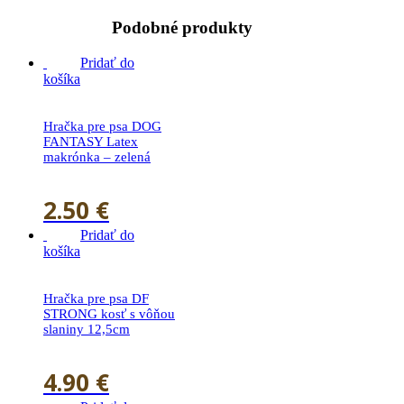
Podobné produkty
Pridať do
košíka
Hračka pre psa DOG
FANTASY Latex
makrónka – zelená
2.50
€
Pridať do
košíka
Hračka pre psa DF
STRONG kosť s vôňou
slaniny 12,5cm
4.90
€