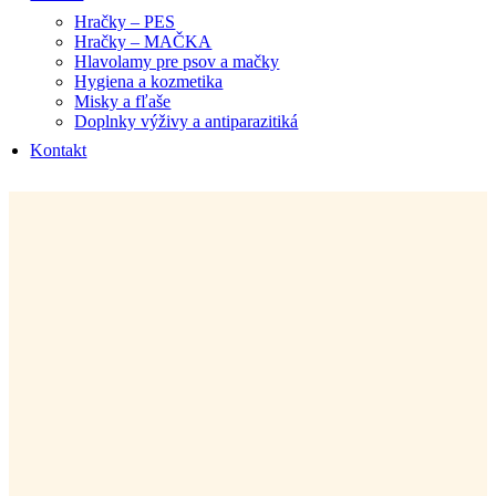
Hračky – PES
Hračky – MAČKA
Hlavolamy pre psov a mačky
Hygiena a kozmetika
Misky a fľaše
Doplnky výživy a antiparazitiká
Kontakt