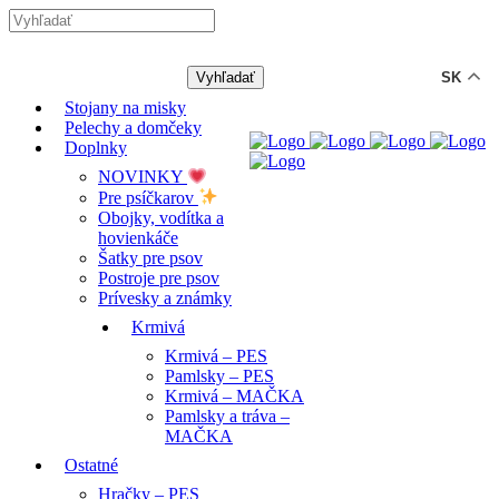
-12% ZĽAVA s kódom "LETO12"
SK
Stojany na misky
Pelechy a domčeky
Doplnky
NOVINKY
Pre psíčkarov
Obojky, vodítka a
hovienkáče
Šatky pre psov
Postroje pre psov
Prívesky a známky
Krmivá
Krmivá – PES
Pamlsky – PES
Krmivá – MAČKA
Pamlsky a tráva –
MAČKA
Ostatné
Hračky – PES