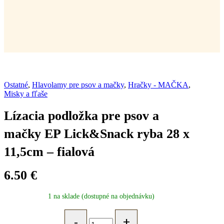
Ostatné
,
Hlavolamy pre psov a mačky
,
Hračky - MAČKA
,
Misky a fľaše
Lízacia podložka pre psov a
mačky EP Lick&Snack ryba 28 x
11,5cm – fialová
6.50
€
1 na sklade (dostupné na objednávku)
Lízacia
podložka