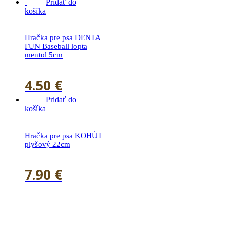
Pridať do
košíka
Hračka pre psa DENTA
FUN Baseball lopta
mentol 5cm
4.50
€
Pridať do
košíka
Hračka pre psa KOHÚT
plyšový 22cm
7.90
€