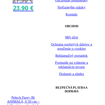
Obchodné podmienky
23.90
€
Original
Current
Najčastejšie otázky
price
price
Kontakt
was:
is:
OBCHOD
27.90 €.
23.90 €.
Môj účet
Ochrana osobných údajov a
poučenie o cookies
Reklamačný poriadok
Formulár na vrátenie a
reklamáciu tovaru
Dodanie a platba
BEZPEČNÁ PLATBA A
DOPRAVA
Pelech Furry JK
ANIMALS, S 50 cm –