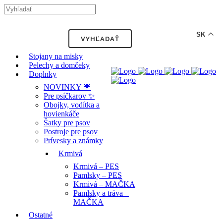
-12% ZĽAVA s kódom "LETO12" ☀️
🐾🐶
SK
Stojany na misky
Pelechy a domčeky
Doplnky
NOVINKY 💗
Pre psíčkarov ✨
Obojky, vodítka a
hovienkáče
Šatky pre psov
Postroje pre psov
Prívesky a známky
Krmivá
Krmivá – PES
Pamlsky – PES
Krmivá – MAČKA
Pamlsky a tráva –
MAČKA
Ostatné