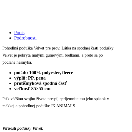
jemný
plochý
pelech
Popis
pre
Podrobnosti
Pohodlná poduška Velvet pre psov. Látka na spodnej časti podušky
psa,
Velvet je pokrytá malými gumovými bodkami, a preto sa po
hnedý
podlahe nešmýka.
quantity
poťah: 100% polyester, fleece
výplň: PP, pena
protišmyková spodná časť
veľkosť 85×55 cm
Psík väčšinu svojho života prespí, spríjemnite mu jeho spánok v
mäkkej a pohodlnej poduške JK ANIMALS.
Veľkosti podušky Velvet: