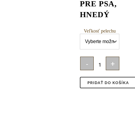
PRE PSA,
HNEDÝ
Veľkosť pelechu
JK
ANIMALS
PRIDAŤ DO KOŠÍKA
Poduška
pre
psa
Velvet
–