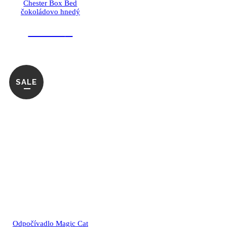
Chester Box Bed
čokoládovo hnedý
32.90
€
SALE
Odpočívadlo Magic Cat