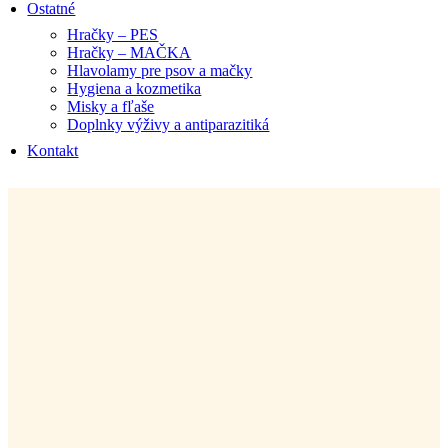
Ostatné
Hračky – PES
Hračky – MAČKA
Hlavolamy pre psov a mačky
Hygiena a kozmetika
Misky a fľaše
Doplnky výživy a antiparazitiká
Kontakt