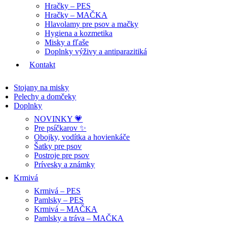
Hračky – PES
Hračky – MAČKA
Hlavolamy pre psov a mačky
Hygiena a kozmetika
Misky a fľaše
Doplnky výživy a antiparazitiká
Kontakt
Stojany na misky
Pelechy a domčeky
Doplnky
NOVINKY 💗
Pre psíčkarov ✨
Obojky, vodítka a hovienkáče
Šatky pre psov
Postroje pre psov
Prívesky a známky
Krmivá
Krmivá – PES
Pamlsky – PES
Krmivá – MAČKA
Pamlsky a tráva – MAČKA