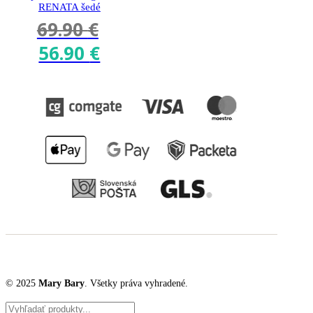
RENATA šedé
69.90
€
56.90
€
Original
Current
price
price
was:
is:
69.90 €.
56.90 €.
© 2025
Mary Bary
. Všetky práva vyhradené.
Products