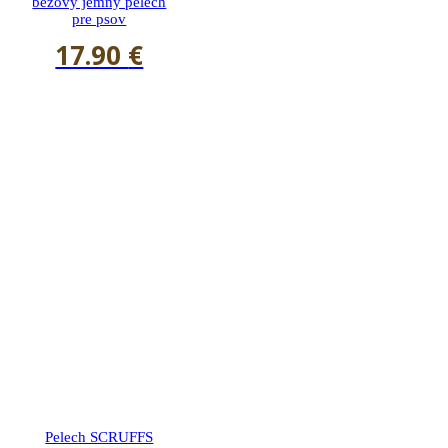
béžový jemný pelech
pre psov
17.90
€
Pelech SCRUFFS