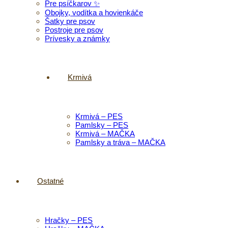
Pre psíčkarov ✨
Obojky, vodítka a hovienkáče
Šatky pre psov
Postroje pre psov
Prívesky a známky
Krmivá
Krmivá – PES
Pamlsky – PES
Krmivá – MAČKA
Pamlsky a tráva – MAČKA
Ostatné
Hračky – PES