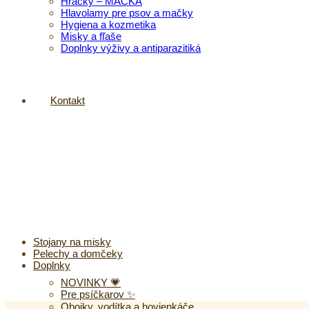
Hračky – MAČKA
Hlavolamy pre psov a mačky
Hygiena a kozmetika
Misky a fľaše
Doplnky výživy a antiparazitiká
Kontakt
Stojany na misky
Pelechy a domčeky
Doplnky
NOVINKY 💗
Pre psíčkarov ✨
Obojky, vodítka a hovienkáče