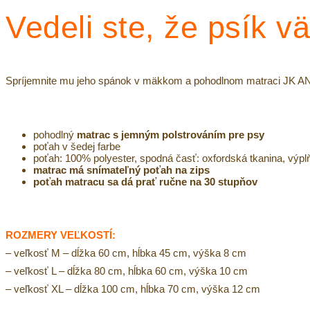
Vedeli ste, že psík v
Spríjemnite mu jeho spánok v mäkkom a pohodlnom matraci JK ANIM
pohodlný
matrac s jemným polstrováním pre psy
poťah v šedej farbe
poťah: 100% polyester, spodná časť: oxfordská tkanina, výpl
matrac má snímateľný poťah na zips
poťah matracu sa dá prať ručne na 30 stupňov
ROZMERY VEĽKOSTÍ:
– veľkosť M – dĺžka 60 cm, hĺbka 45 cm, výška 8 cm
– veľkosť L – dĺžka 80 cm, hĺbka 60 cm, výška 10 cm
– veľkosť XL – dĺžka 100 cm, hĺbka 70 cm, výška 12 cm