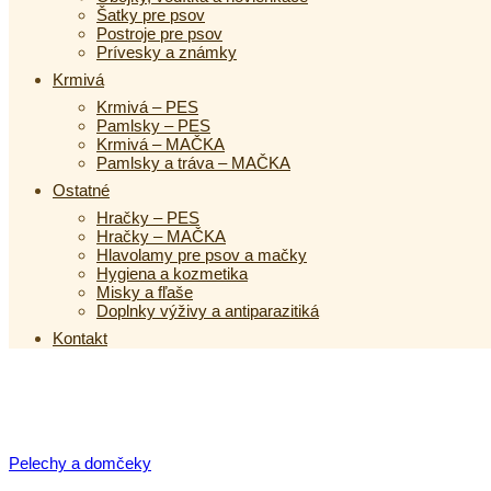
Šatky pre psov
Postroje pre psov
Prívesky a známky
Krmivá
Krmivá – PES
Pamlsky – PES
Krmivá – MAČKA
Pamlsky a tráva – MAČKA
Ostatné
Hračky – PES
Hračky – MAČKA
Hlavolamy pre psov a mačky
Hygiena a kozmetika
Misky a fľaše
Doplnky výživy a antiparazitiká
Kontakt
Pelechy a domčeky