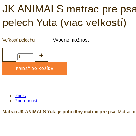
JK ANIMALS matrac pre psa
pelech Yuta (viac veľkostí)
Veľkosť pelechu
JK
ANIMALS
matrac
pre
PRIDAŤ DO KOŠÍKA
psa
-
sivý
pelech
Yuta
Popis
(viac
Podrobnosti
veľkostí)
quantity
Matrac JK ANIMALS Yuta je pohodlný matrac pre psa.
Matrac má