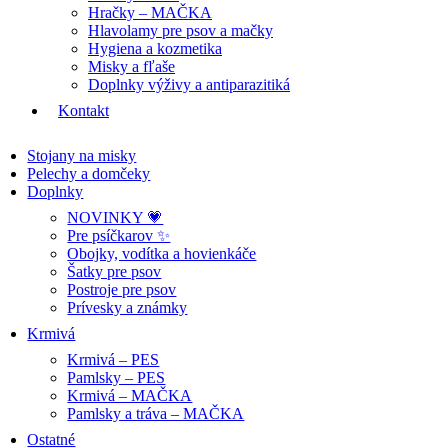
Hračky – MAČKA
Hlavolamy pre psov a mačky
Hygiena a kozmetika
Misky a fľaše
Doplnky výživy a antiparazitiká
Kontakt
Stojany na misky
Pelechy a domčeky
Doplnky
NOVINKY 💗
Pre psíčkarov ✨
Obojky, vodítka a hovienkáče
Šatky pre psov
Postroje pre psov
Prívesky a známky
Krmivá
Krmivá – PES
Pamlsky – PES
Krmivá – MAČKA
Pamlsky a tráva – MAČKA
Ostatné