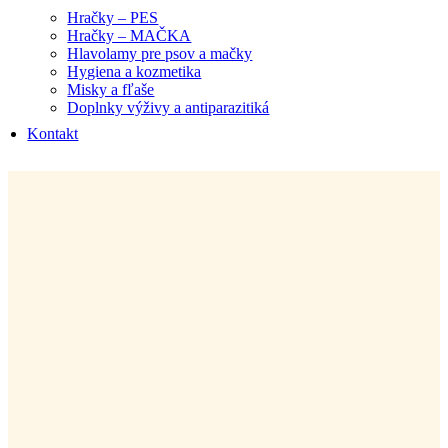
Hračky – PES
Hračky – MAČKA
Hlavolamy pre psov a mačky
Hygiena a kozmetika
Misky a fľaše
Doplnky výživy a antiparazitiká
Kontakt