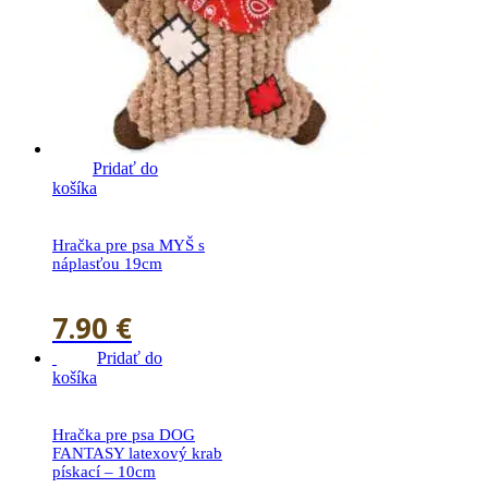
Pridať do
košíka
Hračka pre psa MYŠ s
náplasťou 19cm
7.90
€
Pridať do
košíka
Hračka pre psa DOG
FANTASY latexový krab
pískací – 10cm