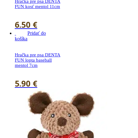
Hračka pre psa DENTA
FUN kosť mentol 11cm
6.50
€
Pridať do
košíka
Hračka pre psa DENTA
FUN lopta baseball
mentol 7cm
5.90
€