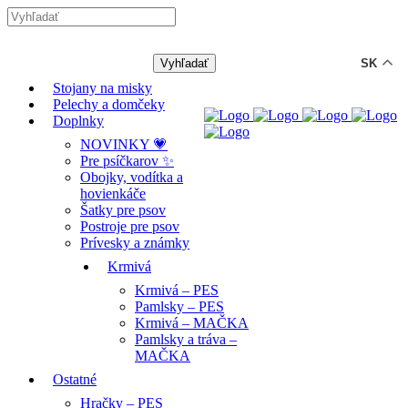
-12% ZĽAVA s kódom "LETO12" ☀️
🐾🐶
SK
Stojany na misky
Pelechy a domčeky
Doplnky
NOVINKY 💗
Pre psíčkarov ✨
Obojky, vodítka a
hovienkáče
Šatky pre psov
Postroje pre psov
Prívesky a známky
Krmivá
Krmivá – PES
Pamlsky – PES
Krmivá – MAČKA
Pamlsky a tráva –
MAČKA
Ostatné
Hračky – PES