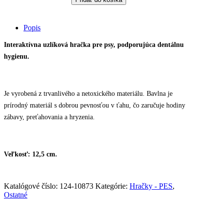
bavlnená
loptička
veľká,
Popis
oranžovo-
biela
Interaktívna uzlíková hračka pre psy, podporujúca dentálnu
12,5cm
hygienu.
quantity
Je vyrobená z trvanlivého a netoxického materiálu. Bavlna je
prírodný materiál s dobrou pevnosťou v ťahu, čo zaručuje hodiny
zábavy, preťahovania a hryzenia.
Veľkosť: 12,5 cm.
Katalógové číslo:
124-10873
Kategórie:
Hračky - PES
,
Ostatné