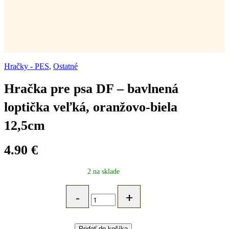
Hračky - PES
,
Ostatné
Hračka pre psa DF – bavlnená
loptička veľká, oranžovo-biela
12,5cm
4.90
€
2 na sklade
Hračka
pre
psa
DF
–
Pridať do košíka