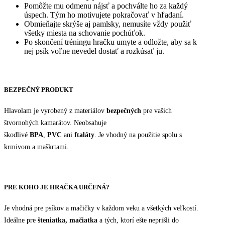
Pomôžte mu odmenu nájsť a pochválte ho za každý
úspech. Tým ho motivujete pokračovať v hľadaní.
Obmieňajte skrýše aj pamlsky, nemusíte vždy použiť
všetky miesta na schovanie pochúťok.
Po skončení tréningu hračku umyte a odložte, aby sa k
nej psík voľne nevedel dostať a rozkúsať ju.
BEZPEČNÝ PRODUKT
Hlavolam je vyrobený z materiálov
bezpečných
pre vašich
štvornohých kamarátov. Neobsahuje
škodlivé
BPA
,
PVC
ani
ftaláty
. Je vhodný na použitie spolu s
krmivom a maškrtami.
PRE KOHO JE HRAČKA URČENÁ?
Je vhodná pre psíkov a mačičky v každom veku a všetkých veľkostí.
Ideálne pre
šteniatka, mačiatka
a tých, ktorí ešte neprišli do