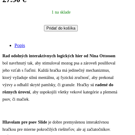
1 na sklade
Hlavolam
Pridať do košíka
pre
psov
Nina
Popis
Ottosson
–
Rad odolných interaktívnych logických hier od Nina Ottosson
interaktívna
bol navrhnutý tak, aby stimuloval mozog psa a zároveň posilňoval
hračka
jeho vzťah s ľuďmi. Každá hračka má jedinečný mechanizmus,
SCHOVÁVAČKA
SLIDE
ktorý vyžaduje silnú mentálnu, aj fyzickú zručnosť, aby prekonal
hnedá
výzvy a odhalil skryté pamlsky, či granule. Hračky sú
radené do
quantity
rôznych úrovní
, aby uspokojili všetky vekové kategórie a plemená
psov, či mačiek.
Hlavolam pre psov Slide
je dobre premyslenou interaktívnou
hračkou pre mierne pokročilých riešiteľov, ale aj začiatočníkov.