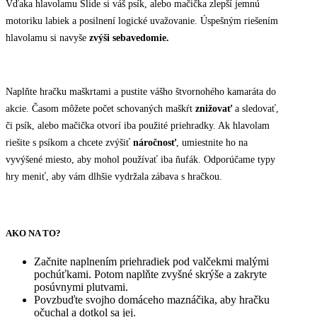
Vďaka hlavolamu Slide si váš psík, alebo mačička zlepší jemnú
motoriku labiek a posilnení logické uvažovanie. Úspešným riešením
hlavolamu si navyše
zvýši sebavedomie.
Naplňte hračku maškrtami a pustite vášho štvornohého kamaráta do
akcie. Časom môžete počet schovaných maškŕt
znižovať
a sledovať,
či psík, alebo mačička otvorí iba použité priehradky. Ak hlavolam
riešite s psíkom a chcete zvýšiť
náročnosť
, umiestnite ho na
vyvýšené miesto, aby mohol používať iba ňufák. Odporúčame typy
hry meniť, aby vám dlhšie vydržala zábava s hračkou.
AKO NA TO?
Začnite naplnením priehradiek pod valčekmi malými
pochúťkami. Potom naplňte zvyšné skrýše a zakryte
posúvnymi plutvami.
Povzbuďte svojho domáceho maznáčika, aby hračku
očuchal a dotkol sa jej.