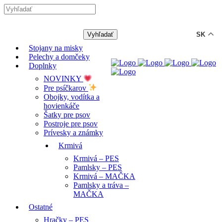
-12% ZĽAVA s kódom "LETO12"
SK
Stojany na misky
Pelechy a domčeky
Doplnky
NOVINKY
Pre psíčkarov
Obojky, vodítka a
hovienkáče
Šatky pre psov
Postroje pre psov
Prívesky a známky
Krmivá
Krmivá – PES
Pamlsky – PES
Krmivá – MAČKA
Pamlsky a tráva –
MAČKA
Ostatné
Hračky – PES