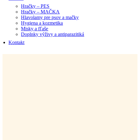
Hračky – PES
Hračky – MAČKA
Hlavolamy pre psov a mačky
Hygiena a kozmetika
Misky a fľaše
Doplnky výživy a antiparazitiká
Kontakt