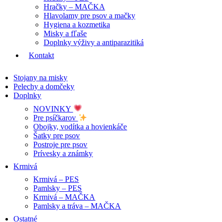
Hračky – MAČKA
Hlavolamy pre psov a mačky
Hygiena a kozmetika
Misky a fľaše
Doplnky výživy a antiparazitiká
Kontakt
Stojany na misky
Pelechy a domčeky
Doplnky
NOVINKY
Pre psíčkarov
Obojky, vodítka a hovienkáče
Šatky pre psov
Postroje pre psov
Prívesky a známky
Krmivá
Krmivá – PES
Pamlsky – PES
Krmivá – MAČKA
Pamlsky a tráva – MAČKA
Ostatné