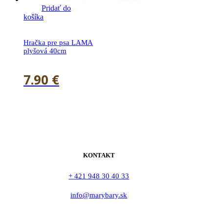
Pridať do
košíka
Hračka pre psa LAMA
plyšová 40cm
7.90
€
KONTAKT
+ 421 948 30 40 33
info@marybary.sk