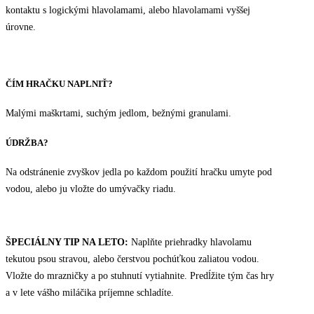
kontaktu s logickými hlavolamami, alebo hlavolamami vyššej
úrovne.
ČÍM HRAČKU NAPLNIŤ?
Malými maškrtami, suchým jedlom, bežnými granulami.
ÚDRŽBA?
Na odstránenie zvyškov jedla po každom použití hračku umyte pod
vodou, alebo ju vložte do umývačky riadu.
ŠPECIÁLNY TIP NA LETO:
Naplňte priehradky hlavolamu
tekutou psou stravou, alebo čerstvou pochúťkou zaliatou vodou.
Vložte do mrazničky a po stuhnutí vytiahnite. Predĺžite tým čas hry
a v lete vášho miláčika príjemne schladíte.