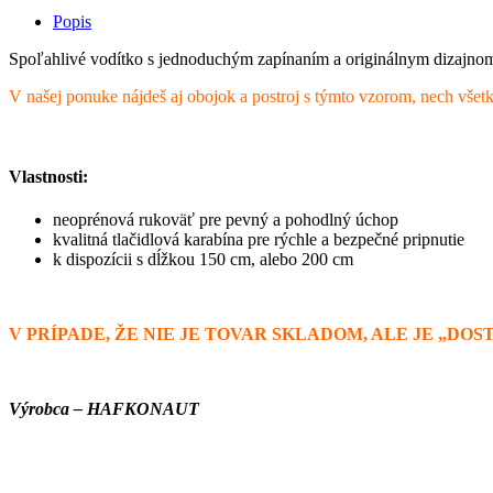
Pandia
Popis
Pohoda
quantity
Spoľahlivé vodítko s jednoduchým zapínaním a originálnym dizajnom,
V našej ponuke nájdeš aj obojok a postroj s týmto vzorom, nech všetk
Vlastnosti:
neoprénová rukoväť pre pevný a pohodlný úchop
kvalitná tlačidlová karabína pre rýchle a bezpečné pripnutie
k dispozícii s dĺžkou 150 cm, alebo 200 cm
V PRÍPADE, ŽE NIE JE TOVAR SKLADOM, ALE JE „DO
Výrobca – HAFKONAUT