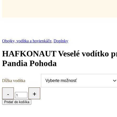
Obojky, vodítka a hovienkáče
,
Doplnky
HAFKONAUT Veselé vodítko pr
Pandia Pohoda
Dĺžka vodítka
HAFKONAUT
Veselé
vodítko
Pridať do košíka
pre
psa
-