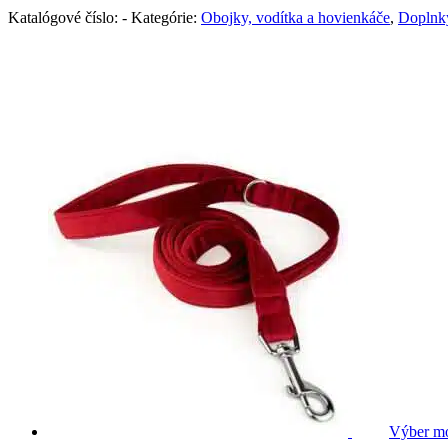
Katalógové číslo:
-
Kategórie:
Obojky, vodítka a hovienkáče
,
Doplnk
Výber mo