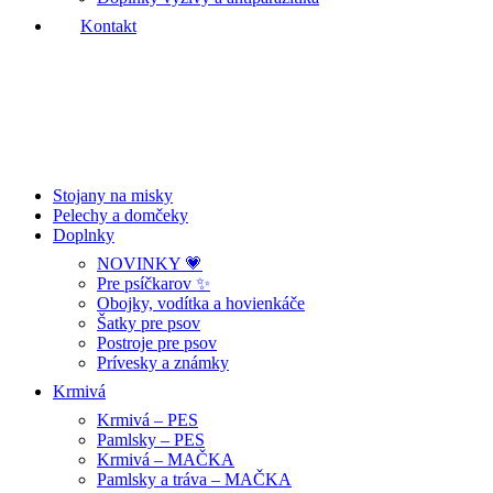
Kontakt
Stojany na misky
Pelechy a domčeky
Doplnky
NOVINKY 💗
Pre psíčkarov ✨
Obojky, vodítka a hovienkáče
Šatky pre psov
Postroje pre psov
Prívesky a známky
Krmivá
Krmivá – PES
Pamlsky – PES
Krmivá – MAČKA
Pamlsky a tráva – MAČKA