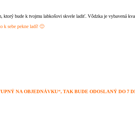
 ktorý bude k tvojmu labkošovi skvele ladiť. Vôdzka je vybavená kva
o k sebe pekne ladí! 🙂
STUPNÝ NA OBJEDNÁVKU“, TAK BUDE ODOSLANÝ DO 7 D