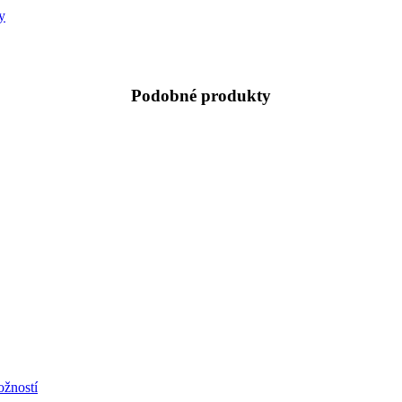
y
Podobné produkty
žností