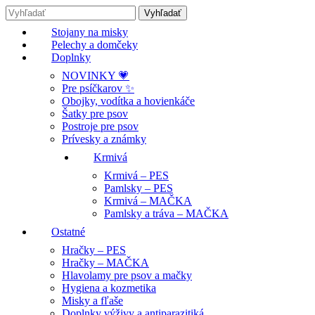
Stojany na misky
Pelechy a domčeky
Doplnky
NOVINKY 💗
Pre psíčkarov ✨
Obojky, vodítka a hovienkáče
Šatky pre psov
Postroje pre psov
Prívesky a známky
Krmivá
Krmivá – PES
Pamlsky – PES
Krmivá – MAČKA
Pamlsky a tráva – MAČKA
Ostatné
Hračky – PES
Hračky – MAČKA
Hlavolamy pre psov a mačky
Hygiena a kozmetika
Misky a fľaše
Doplnky výživy a antiparazitiká