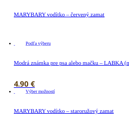
MARYBARY vodítko – červený zamat
21.90
€
Podľa výberu
Modrá známka pre psa alebo mačku – LABKA (m
4.90
€
Výber možností
MARYBARY vodítko – staroružový zamat