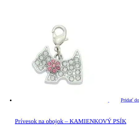
21.90
€
Pridať d
Prívesok na obojok – KAMIENKOVÝ PSÍK