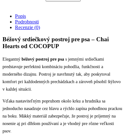
-
COCOPUP
Chai
Popis
Hearts
Podrobnosti
quantity
Recenzie (0)
Béžový srdiečkový postroj pre psa – Chai
Hearts od COCOPUP
Elegantný
béžový postroj pre psa
s jemnými srdiečkami
predstavuje perfektnú kombináciu pohodlia, funkčnosti a
moderného dizajnu. Postroj je navrhnutý tak, aby poskytoval
komfort pri každodenných prechádzkach a zároveň pôsobil štýlovo
v každej situácii.
Vďaka nastaviteľným popruhom okolo krku a hrudníka sa
jednoducho nasadzuje cez hlavu a rýchlo zapína pohodlnou prackou
na boku. Mäkký materiál zabezpečuje, že postroj je príjemný na
nosenie aj pri dlhšom používaní a je vhodný pre rôzne veľkosti
psov.