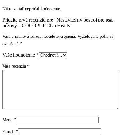
Nikto zatiaľ nepridal hodnotenie.
Pridajte prvú recenziu pre “Nastaviteľný postroj pre psa,
béžový – COCOPUP Chai Hearts”
Vaša e-mailová adresa nebude zverejnená.
Vyžadované polia sú
označené
*
Vaše hodnotenie
*
Vaša recenzia
*
Meno
*
E-mail
*