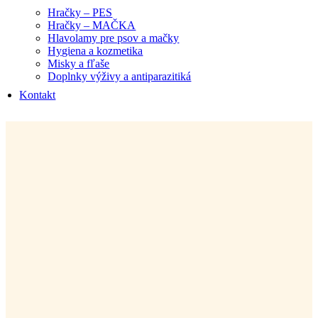
Hračky – PES
Hračky – MAČKA
Hlavolamy pre psov a mačky
Hygiena a kozmetika
Misky a fľaše
Doplnky výživy a antiparazitiká
Kontakt