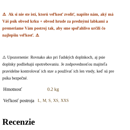
⚠️ Ak si nie ste istí, ktorú veľkosť zvoliť, napíšte nám, aký má
Váš psík obvod krku + obvod hrude za prednými labkami a
premeriame Vám postroj tak, aby sme spoľahlivo určili čo
najlepšiu veľkosť. ⚠️
⚠️ Upozornenie: Rovnako ako pri ľudských doplnkoch, aj psie
doplnky podliehajú opotrebovaniu. Je zodpovednosťou majiteľa
pravidelne kontrolovať ich stav a používať ich len vtedy, keď sú pre
psíka bezpečné.
Hmotnosť
0.2 kg
Veľkosť postroja
L, M, S, XS, XXS
Recenzie