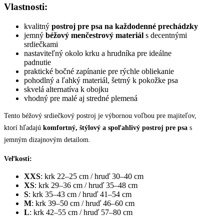
Vlastnosti:
kvalitný
postroj pre psa na každodenné prechádzky
jemný
béžový menčestrový materiál
s decentnými
srdiečkami
nastaviteľný okolo krku a hrudníka pre ideálne
padnutie
praktické bočné zapínanie pre rýchle obliekanie
pohodlný a ľahký materiál, šetrný k pokožke psa
skvelá alternatíva k obojku
vhodný pre malé aj stredné plemená
Tento béžový srdiečkový postroj je výbornou voľbou pre majiteľov,
ktorí hľadajú
komfortný, štýlový a spoľahlivý postroj pre psa
s
jemným dizajnovým detailom.
Veľkosti:
XXS
: krk 22–25 cm / hruď 30–40 cm
XS
: krk 29–36 cm / hruď 35–48 cm
S
: krk 35–43 cm / hruď 41–54 cm
M
: krk 39–50 cm / hruď 46–60 cm
L
: krk 42–55 cm / hruď 57–80 cm