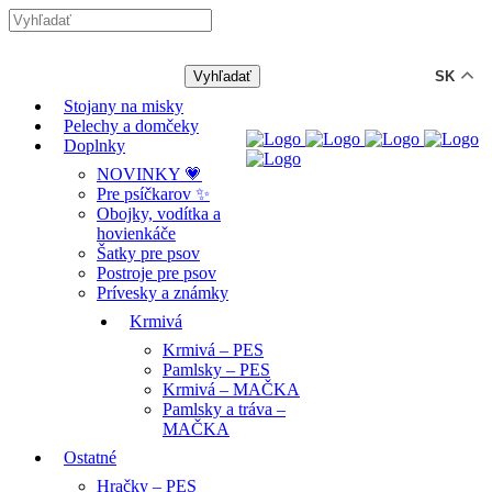
-12% ZĽAVA s kódom "LETO12" ☀️
🐾🐶
SK
Stojany na misky
Pelechy a domčeky
Doplnky
NOVINKY 💗
Pre psíčkarov ✨
Obojky, vodítka a
hovienkáče
Šatky pre psov
Postroje pre psov
Prívesky a známky
Krmivá
Krmivá – PES
Pamlsky – PES
Krmivá – MAČKA
Pamlsky a tráva –
MAČKA
Ostatné
Hračky – PES