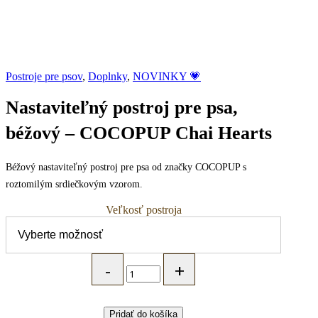
Postroje pre psov
,
Doplnky
,
NOVINKY 💗
Nastaviteľný postroj pre psa,
béžový – COCOPUP Chai Hearts
Béžový nastaviteľný postroj pre psa od značky COCOPUP s
roztomilým srdiečkovým vzorom.
Veľkosť postroja
Nastaviteľný
postroj
pre
psa,
béžový
Pridať do košíka