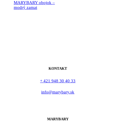
MARYBARY obojok –
modrý zamat
19.90
€
KONTAKT
+ 421 948 30 40 33
info@marybary.sk
MARYBARY