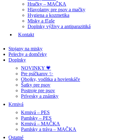
Hračky – MAČKA
Hlavolamy pre psov a mačky
Hygiena a kozmetika
Misky a fľaše
Doplnky výživy a antiparazitiká
Kontakt
Stojany na misky
Pelechy a domčeky
Doplnky
NOVINKY 💗
Pre psíčkarov ✨
Obojky, vodítka a hovienkáče
Šatky pre psov
Postroje pre psov
Prívesky a známky
Krmivá
Krmivá – PES
Pamlsky – PES
Krmivá – MAČKA
Pamlsky a tráva – MAČKA
Ostatné